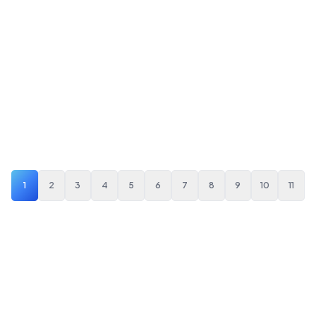
トレンド
AI生成動画vsライブアクションCVR・コスト徹底比
較2026
2026/7/20
·
Off Beat編集部
1
2
3
4
5
6
7
8
9
10
11