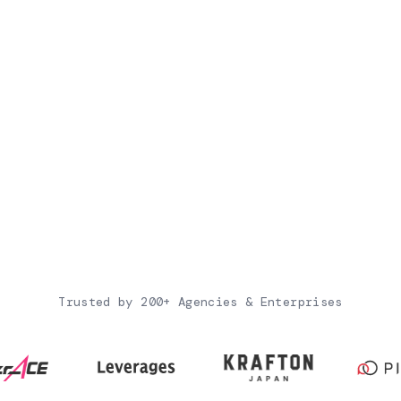
広告を止めない。機会損失を防ぐスピー
配信スケジュールに穴を開けません
ド
0
0
%+
%+
初稿合格率
クライアント継続率
確認・修正の工数を大幅に削減
リピートが証明する、信頼の品質
Trusted by 200+ Agencies & Enterprises