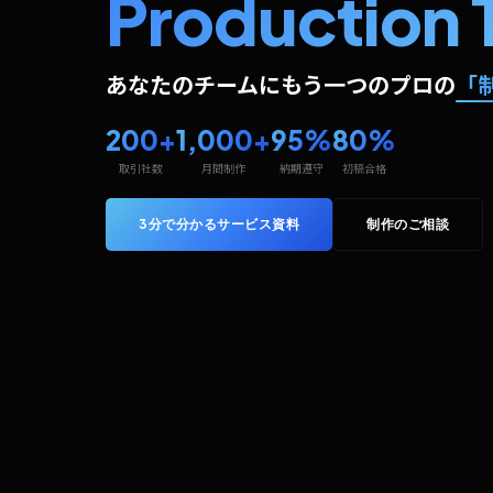
Production 
あなたのチームにもう一つの
プロの
「
200+
1,000+
95%
80%
取引社数
月間制作
納期遵守
初稿合格
3分で分かるサービス資料
制作のご相談