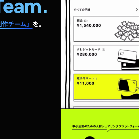
Team.
制作チーム」
を。