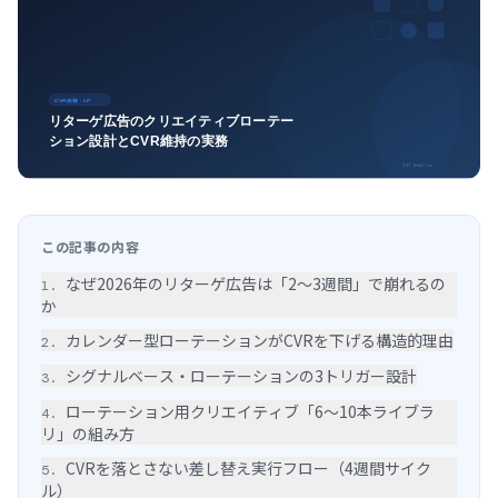
この記事の内容
なぜ2026年のリターゲ広告は「2〜3週間」で崩れるの
1
.
か
カレンダー型ローテーションがCVRを下げる構造的理由
2
.
シグナルベース・ローテーションの3トリガー設計
3
.
ローテーション用クリエイティブ「6〜10本ライブラ
4
.
リ」の組み方
CVRを落とさない差し替え実行フロー（4週間サイク
5
.
ル）