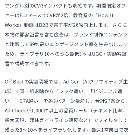
アングル別のCVRインパクトも明確です。期間限定オフ
ァーはEコマースでCVRが2倍、教育系の「How It
Works」動画はB2Bで完了率が26%向上します。さらに
本物の顧客証言を含む広告は、ブランド制作コンテンツ
と比較して89%高いエンゲージメント率を生み出します
ため、ライブラリ10本のうち最低3本はUGC・実顧客証
言で構成すべきです。
Off Beatの実装現場では、Ad Gen（AIクリエイティブ生
成）で同一訴求軸から「フック違い」「ビジュアル違
い」「CTA違い」を各3パターン量産し、合計27案から
Ad Checkが1,000件以上の品質ルール（テキスト比率、
誇大表現、媒体ガイドライン違反など）でフィルタして
残った8〜10本をライブラリ化します。最速1営業日で次