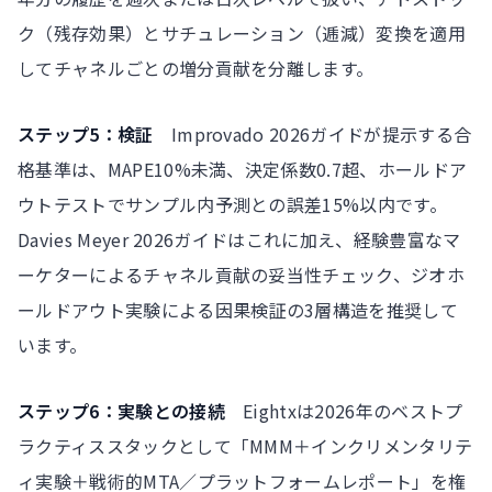
ク（残存効果）とサチュレーション（逓減）変換を適用
してチャネルごとの増分貢献を分離します。
ステップ5：検証
Improvado 2026ガイドが提示する合
格基準は、MAPE10%未満、決定係数0.7超、ホールドア
ウトテストでサンプル内予測との誤差15%以内です。
Davies Meyer 2026ガイドはこれに加え、経験豊富なマ
ーケターによるチャネル貢献の妥当性チェック、ジオホ
ールドアウト実験による因果検証の3層構造を推奨して
います。
ステップ6：実験との接続
Eightxは2026年のベストプ
ラクティススタックとして「MMM＋インクリメンタリテ
ィ実験＋戦術的MTA／プラットフォームレポート」を権