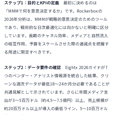
ステップ1：目的とKPIの定義
最初に決めるのは
「MMMで何を意思決定するか」です。Rockerboxの
2026年分析は、MMMが戦略的意思決定のためのツール
であり、戦術的な日次最適化には向かないと明確に区分
しています。長期のチャネル効率、メディアと自然流入
の相互作用、予算をスケールさせた際の逓減点を把握す
る用途に限定すべきです。
ステップ2：データ要件の確認
Eightx 2026ガイドが7
つのベンダー・アナリスト情報源を統合した結果、クリ
ーンな週次データが最低18〜24か月分必要であることが
共通見解として示されています。さらに年間メディア支
出が3〜5百万ドル（約4.5〜7.5億円）以上、売上規模が
約20百万ドル以上が導入の最低ライン、5〜10百万ドル