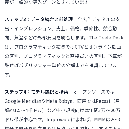
帯が一般的な導入ゾーンとされています。
ステップ3：データ統合と前処理
全広告チャネルの支
出・インプレッション、売上、価格、季節性、競合動
向、気温などの外部要因を統合します。The Trade Desk
は、プログラマティック投資ではCTVとオンライン動画
の区別、プログラマティックと直接買いの区別、予算が
許せばパブリッシャー単位の分解までを推奨していま
す。
ステップ4：モデル選択と構築
オープンソースでは
Google MeridianやMeta Robyn、商用ではRecast（月
額約1.5〜4千ドル）など中小規模向けは年間3万〜20万
ドル帯が中心です。Improvadoによれば、MMMは2〜3
年分の履歴を週次または日次レベルで扱い、アドストッ