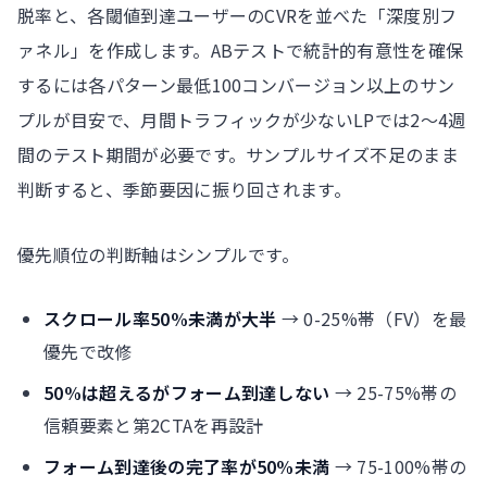
脱率と、各閾値到達ユーザーのCVRを並べた「深度別フ
ァネル」を作成します。ABテストで統計的有意性を確保
するには各パターン最低100コンバージョン以上のサン
プルが目安で、月間トラフィックが少ないLPでは2〜4週
間のテスト期間が必要です。サンプルサイズ不足のまま
判断すると、季節要因に振り回されます。
優先順位の判断軸はシンプルです。
スクロール率50%未満が大半
→ 0-25%帯（FV）を最
優先で改修
50%は超えるがフォーム到達しない
→ 25-75%帯の
信頼要素と第2CTAを再設計
フォーム到達後の完了率が50%未満
→ 75-100%帯の