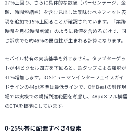
27%上回り、さらに具体的な数値（パーセンテージ、金
額、時間短縮幅）を含む見出しは曖昧なベネフィット表
現を追加で15%上回ることが確認されています。「業務
時間を月42時間削減」のように数値を含めるだけで、同
じ訴求でも約46%の優位性が生まれる計算になります。
モバイル特有の実装基準も外せません。タップターゲッ
トが44ピクセル四方を下回ると、誤タップによる離脱が
31%増加します。iOSヒューマンインターフェイスガイ
ドラインの44pt基準は最低ラインで、Off Beatの制作現
場では実機での親指到達範囲を考慮し、48px×フル横幅
のCTAを標準にしています。
0-25%帯に配置すべき4要素