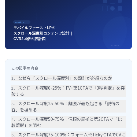
この記事の内容
なぜ今「スクロール深度別」の設計が必須なのか
1
.
スクロール深度0-25%：FV+第1CTAで「3秒判定」を突
2
.
破する
スクロール深度25-50%：離脱が最も起きる「説得の
3
.
谷」を埋める
スクロール深度50-75%：信頼の証拠と第2CTAで「比
4
.
較離脱」を阻む
スクロール深度75-100%：フォーム+Sticky CTAでCVに
5
.